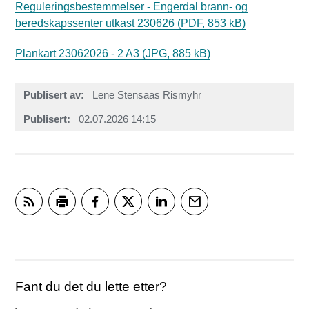
Reguleringsbestemmelser - Engerdal brann- og
beredskapssenter utkast 230626
(PDF, 853 kB)
Plankart 23062026 - 2 A3
(JPG, 885 kB)
Publisert av
Lene Stensaas Rismyhr
Publisert
02.07.2026 14:15
Abonner på RSS
Skriv ut
Del på Facebook
Del på Twitter
Del på LinkedIn
Tips en venn
Fant du det du lette etter?