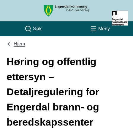
Engerdal kommune
Søk
Meny
Hjem
Du er her:
Høring og offentlig
ettersyn –
Detaljregulering for
Engerdal brann- og
beredskapssenter