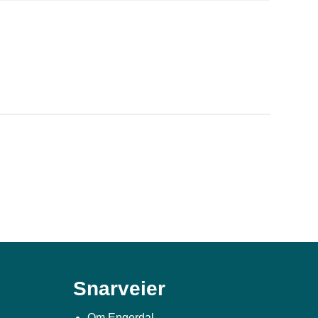
Snarveier
Om Engerdal