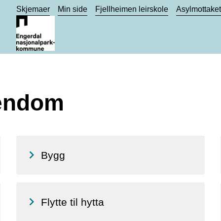
Skjemaer
Min side
Fjellheimen leirskole
Asylmottake
iendom
Bygg
Flytte til hytta