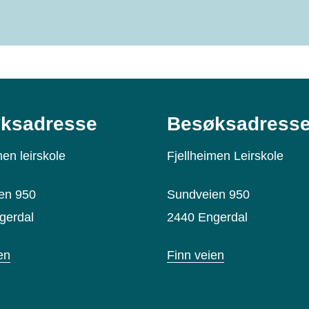
ksadresse
Besøksadress
men leirskole
Fjellheimen Leirskole
en 950
Sundveien 950
gerdal
2440 Engerdal
en
Finn veien