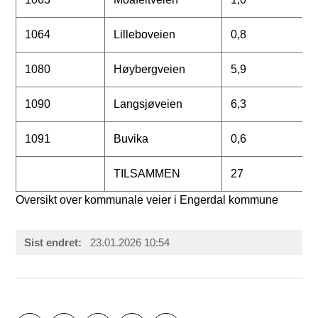
1064
Lilleboveien
0,8
1080
Høybergveien
5,9
1090
Langsjøveien
6,3
1091
Buvika
0,6
TILSAMMEN
27
Oversikt over kommunale veier i Engerdal kommune
Sist endret
23.01.2026 10:54