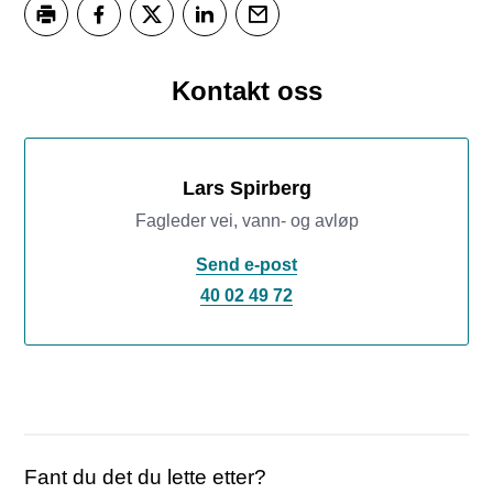
Skriv ut
Del på Facebook
Del på Twitter
Del på LinkedIn
Tips en venn
Kontakt oss
Lars Spirberg
Fagleder vei, vann- og avløp
Send e-post
40 02 49 72
Fant du det du lette etter?