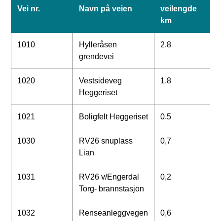
Vei nr.
Navn på veien
veilengde
km
1010
Hylleråsen
2,8
grendevei
1020
Vestsideveg
1,8
Heggeriset
1021
Boligfelt Heggeriset
0,5
1030
RV26 snuplass
0,7
Lian
1031
RV26 v/Engerdal
0,2
Torg- brannstasjon
1032
Renseanleggvegen
0,6