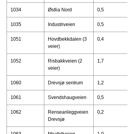
1034
Østlia Nord
0,5
1035
Industriveien
0,5
1051
Hovdbekkdalen (3
0,4
veier)
1052
Risbakkveien (2
1,7
veier)
1060
Drevsjø sentrum
1,2
1061
Svendshaugveien
0,5
1062
Renseanleggveien
0,2
Drevsjø
1063
Moafeltveien
1,0