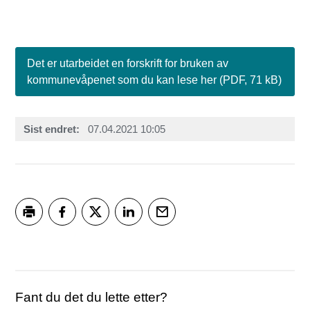
Det er utarbeidet en forskrift for bruken av
kommunevåpenet som du kan lese her
(PDF, 71 kB)
Sist endret
07.04.2021 10:05
Skriv ut
Del på Facebook
Del på Twitter
Del på LinkedIn
Tips en venn
Fant du det du lette etter?