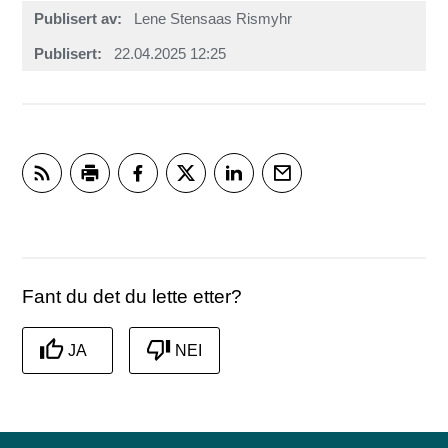
Publisert av
Lene Stensaas Rismyhr
Publisert
22.04.2025 12:25
Abonner på RSS
Skriv ut
Del på Facebook
Del på Twitter
Del på LinkedIn
Tips en venn
Fant du det du lette etter?
JA
NEI