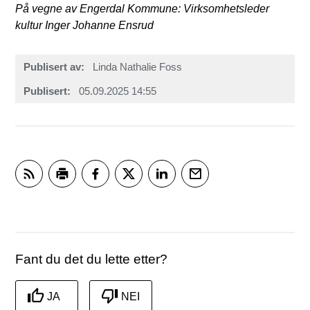
På vegne av Engerdal Kommune: Virksomhetsleder
kultur Inger Johanne Ensrud
Publisert av
Linda Nathalie Foss
Publisert
05.09.2025 14:55
Abonner på RSS
Skriv ut
Del på Facebook
Del på Twitter
Del på LinkedIn
Tips en venn
Fant du det du lette etter?
JA
NEI