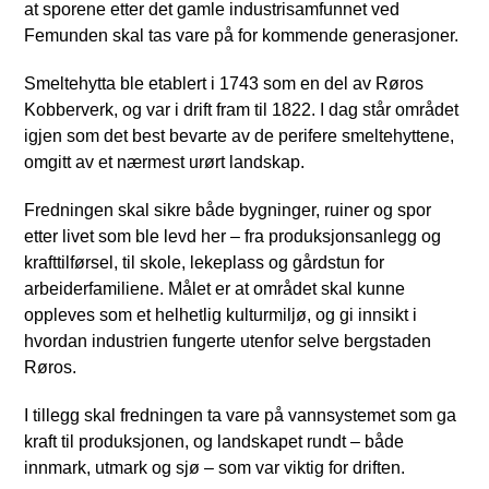
at sporene etter det gamle industrisamfunnet ved
Femunden skal tas vare på for kommende generasjoner.
Smeltehytta ble etablert i 1743 som en del av Røros
Kobberverk, og var i drift fram til 1822. I dag står området
igjen som det best bevarte av de perifere smeltehyttene,
omgitt av et nærmest urørt landskap.
Fredningen skal sikre både bygninger, ruiner og spor
etter livet som ble levd her – fra produksjonsanlegg og
krafttilførsel, til skole, lekeplass og gårdstun for
arbeiderfamiliene. Målet er at området skal kunne
oppleves som et helhetlig kulturmiljø, og gi innsikt i
hvordan industrien fungerte utenfor selve bergstaden
Røros.
I tillegg skal fredningen ta vare på vannsystemet som ga
kraft til produksjonen, og landskapet rundt – både
innmark, utmark og sjø – som var viktig for driften.