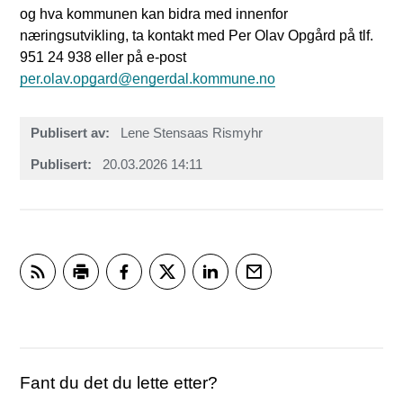
og hva kommunen kan bidra med innenfor
næringsutvikling, ta kontakt med Per Olav Opgård på tlf.
951 24 938 eller på e-post
per.olav.opgard@engerdal.kommune.no
Publisert av
Lene Stensaas Rismyhr
Publisert
20.03.2026 14:11
Abonner på RSS
Skriv ut
Del på Facebook
Del på Twitter
Del på LinkedIn
Tips en venn
Fant du det du lette etter?