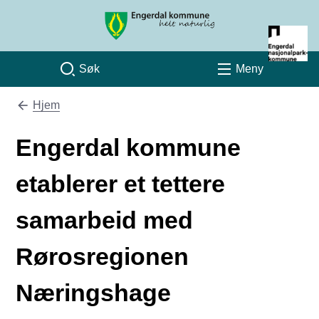
Engerdal kommune
Søk
Meny
Hjem
Du er her:
Engerdal kommune
etablerer et tettere
samarbeid med
Rørosregionen
Næringshage