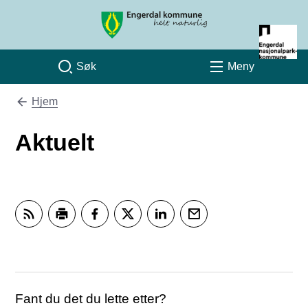
Engerdal kommune
Søk
Meny
Hjem
Du er her:
Aktuelt
Abonner på RSS
Skriv ut
Del på Facebook
Del på Twitter
Del på LinkedIn
Tips en venn
Fant du det du lette etter?