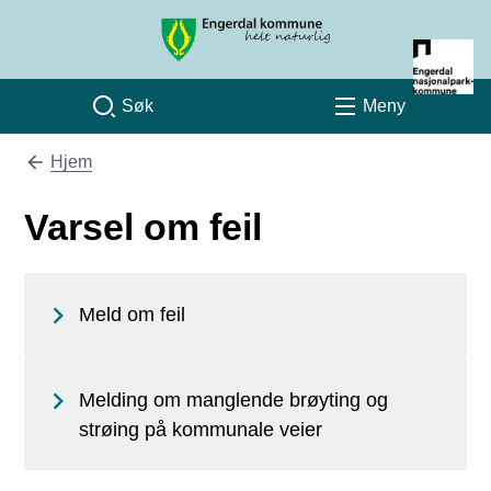
Engerdal kommune
Søk
Meny
Hjem
Du er her:
Varsel om feil
Meld om feil
Melding om manglende brøyting og
strøing på kommunale veier