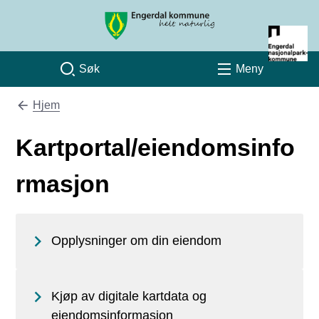
Engerdal kommune
Søk
Meny
Hjem
Du er her:
Kartportal/eiendomsinfo
rmasjon
Opplysninger om din eiendom
Kjøp av digitale kartdata og
eiendomsinformasjon