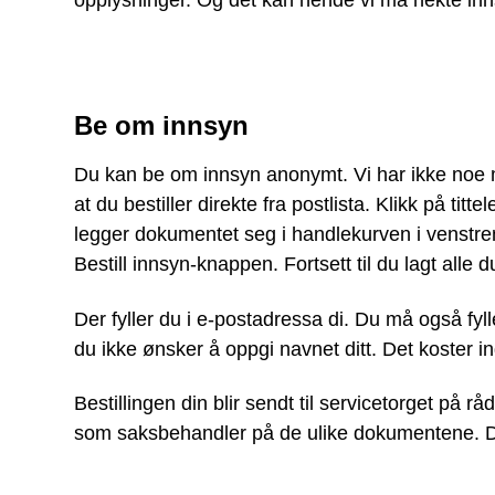
opplysninger. Og det kan hende vi må nekte inn
Be om innsyn
Du kan be om innsyn anonymt. Vi har ikke noe 
at du bestiller direkte fra postlista. Klikk på t
legger dokumentet seg i handlekurven i venstre
Bestill innsyn-knappen. Fortsett til du lagt alle d
Der fyller du i e-postadressa di. Du må også fy
du ikke ønsker å oppgi navnet ditt. Det koster i
Bestillingen din blir sendt til servicetorget på 
som saksbehandler på de ulike dokumentene. D