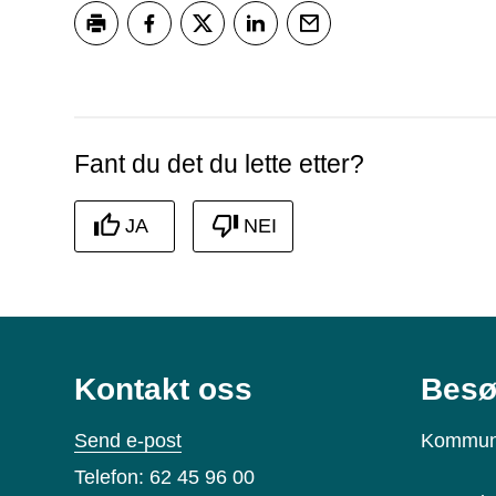
Skriv ut
Del på Facebook
Del på Twitter
Del på LinkedIn
Tips en venn
Fant du det du lette etter?
JA
NEI
Kontakt oss
Besø
Send e-post
Kommun
Telefon: 62 45 96 00