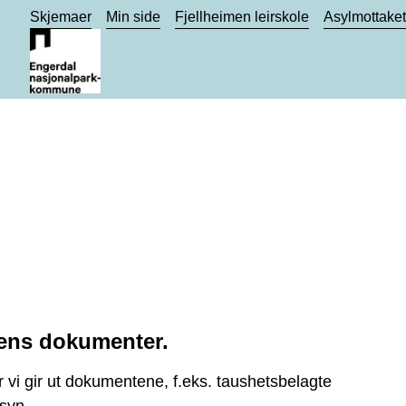
Skjemaer
Min side
Fjellheimen leirskole
Asylmottake
ens dokumenter.
 vi gir ut dokumentene, f.eks. taushetsbelagte