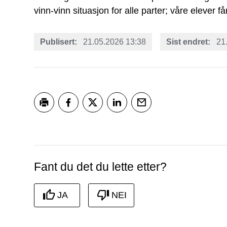
vinn-vinn situasjon for alle parter; våre elever f
Publisert
21.05.2026 13:38
Sist endret
21
Skriv ut
Del på Facebook
Del på Twitter
Del på LinkedIn
Tips en venn
Fant du det du lette etter?
JA
NEI