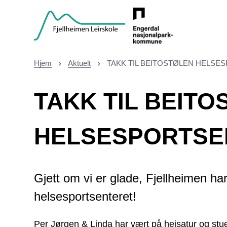
Fjellheimen Leirskole
Hjem
Aktuelt
TAKK TIL BEITOSTØLEN HELSE
Du er her:
TAKK TIL BEIT
HELSESPORTSE
Gjett om vi er glade, Fjellheimen har 
helsesportsenteret!
Per Jørgen & Linda har vært på heisatur og stue