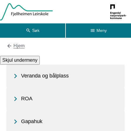
Fjellheimen Leirskole
Søk
Meny
Hjem
Du er her:
Skjul undermeny
Veranda og bålplass
ROA
Gapahuk