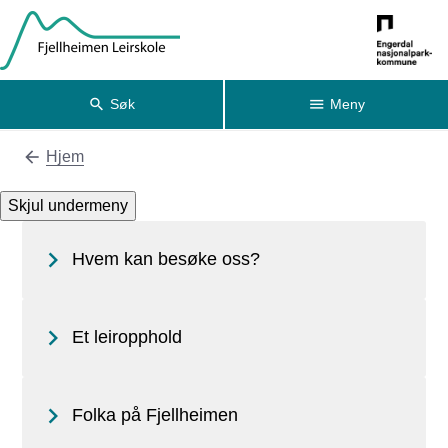
Fjellheimen Leirskole
Søk
Meny
Hjem
Du er her:
Skjul undermeny
Hvem kan besøke oss?
Et leiropphold
Folka på Fjellheimen