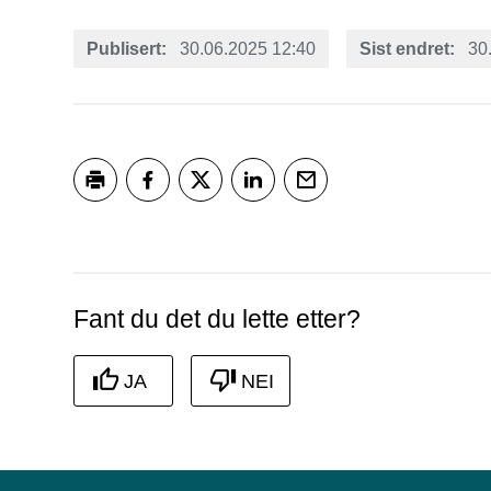
Publisert
30.06.2025 12:40
Sist endret
30
Skriv ut
Del på Facebook
Del på Twitter
Del på LinkedIn
Tips en venn
Fant du det du lette etter?
JA
NEI