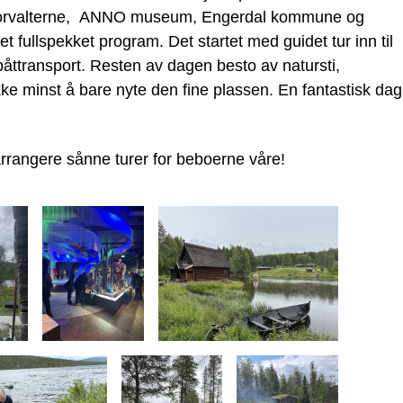
arkforvalterne, ANNO museum, Engerdal kommune og
ullspekket program. Det startet med guidet tur inn til
båttransport. Resten av dagen besto av natursti,
ikke minst å bare nyte den fine plassen. En fantastisk dag
arrangere sånne turer for beboerne våre!