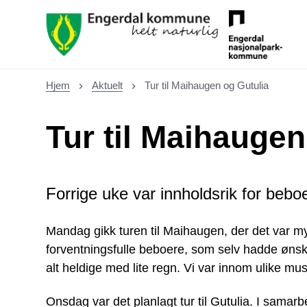
Asylmottaket
Hjem
Aktuelt
Tur til Maihaugen og Gutulia
Du er her:
Tur til Maihaugen
Forrige uke var innholdsrik for bebo
Mandag gikk turen til Maihaugen, der det var m
forventningsfulle beboere, som selv hadde ønsket
alt heldige med lite regn. Vi var innom ulike musee
Onsdag var det planlagt tur til Gutulia. I sa