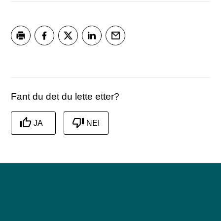
Skriv ut
Del på Facebook
Del på Twitter
Del på LinkedIn
Tips en venn
Fant du det du lette etter?
JA
NEI