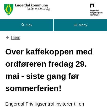
Kultur
Søk
Meny
Hjem
Du er her:
Over kaffekoppen med
ordføreren fredag 29.
mai - siste gang før
sommerferien!
Engerdal Frivilligsentral inviterer til en