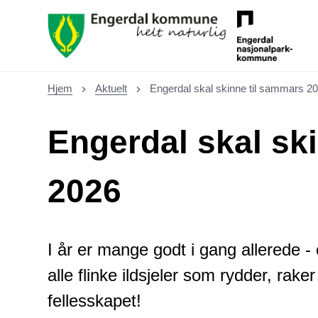
Kultur
Hjem
Aktuelt
Engerdal skal skinne til sammars 2
Du er her:
Engerdal skal sk
2026
I år er mange godt i gang allerede - 
alle flinke ildsjeler som rydder, raker
fellesskapet!