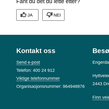
Fant du det du lette etter?
JA
NEI
Kontakt oss
Besø
Send e-post
Engerda
Telefon: 400 24 912
Hyttveie
Viktige telefonnummer
2443 Dr
Organisasjonsnummer: 964948976
Finn vei