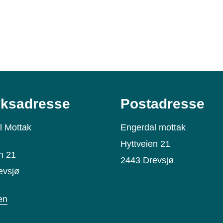
ksadresse
Postadresse
l Mottak
Engerdal mottak
Hyttveien 21
n 21
2443 Drevsjø
evsjø
en