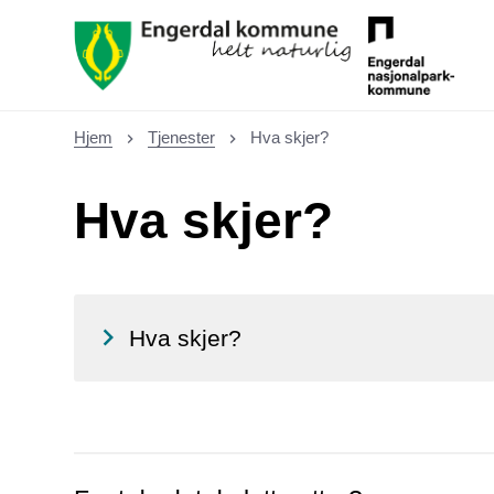
Asylmottaket
Hjem
Tjenester
Hva skjer?
Du er her:
Hva skjer?
Hva skjer?